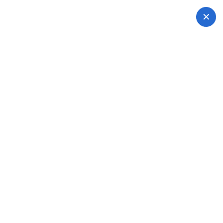
✕
育
新闻中心
联系我们
登录平台