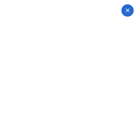
登录平台
✕
标签云列表
按标签聚合浏览相关文章
实时票房 进展梳理 - FB体育