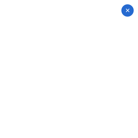
登录平台
✕
皇马巴萨中场攻防数据对比
差异 - FB体育
2026-07-09
FB体育
皇马中场
精选摘要
皇马与巴萨中场攻防数据对比显示两队在控球效