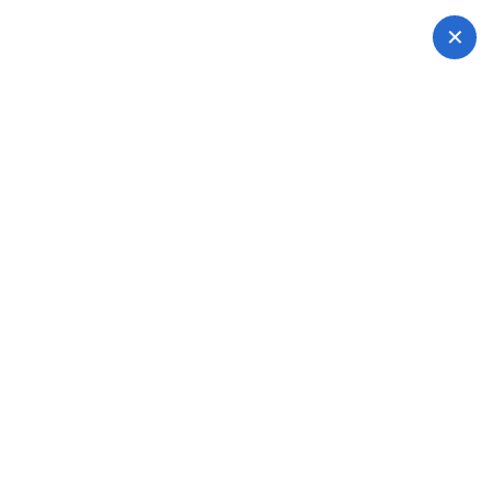
✕
育
新闻中心
联系我们
登录平台
FB体育
专业 · 信赖 · 安全
立即注册