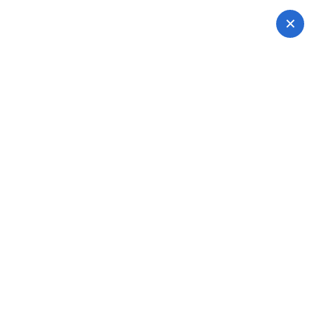
✕
育
新闻中心
联系我们
登录平台
FB体育
专业 · 信赖 · 安全
立即注册